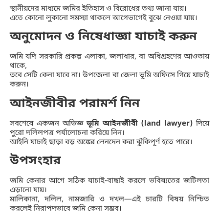
স্থানীয়দের মাধ্যমে জমির ইতিহাস ও বিরোধের তথ্য জানা যায়।
এতে কোনো লুকানো সমস্যা থাকলে আগেভাগেই বুঝে নেওয়া যায়।
অনুমোদন ও নিষেধাজ্ঞা যাচাই করুন
জমি যদি সরকারি প্রকল্প এলাকা, জলাধার, বা অধিগ্রহণের আওতায়
থাকে,
তবে সেটি কেনা যাবে না। উপজেলা বা জেলা ভূমি অফিসে গিয়ে যাচাই
করুন।
আইনজীবীর পরামর্শ নিন
সবশেষে একজন অভিজ্ঞ
ভূমি আইনজীবী (land lawyer)
দিয়ে
পুরো দলিলপত্র পর্যালোচনা করিয়ে নিন।
আইনি যাচাই ছাড়া বড় অঙ্কের লেনদেন করা ঝুঁকিপূর্ণ হতে পারে।
উপসংহার
জমি কেনার আগে সঠিক যাচাই-বাছাই করলে ভবিষ্যতের জটিলতা
এড়ানো যায়।
মালিকানা, দলিল, নামজারি ও দখল—এই চারটি বিষয় নিশ্চিত
করলেই নিরাপদভাবে জমি কেনা সম্ভব।