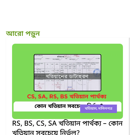
আরো পড়ুন
খতিয়ান
,
দলিলপত্র
RS, BS, CS, SA খতিয়ান পার্থক্য – কোন
খতিয়ান সবচেয়ে নির্ভুল?