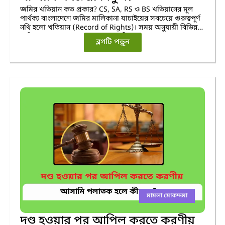
জমির খতিয়ান কত প্রকার? CS, SA, RS ও BS খতিয়ানের মূল
পার্থক্য বাংলাদেশে জমির মালিকানা যাচাইয়ের সবচেয়ে গুরুত্বপূর্ণ
নথি হলো খতিয়ান (Record of Rights)। সময় অনুযায়ী বিভিন্ন
জরিপ চালানো হয়েছে—এ কারণে খতিয়ানের নামও আলাদা: CS,
ব্লগটি পড়ুন
SA, RS এবং BS।
মামলা মোকদ্দমা
দণ্ড হওয়ার পর আপিল করতে করণীয়