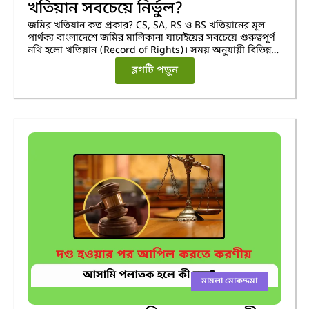
খতিয়ান সবচেয়ে নির্ভুল?
জমির খতিয়ান কত প্রকার? CS, SA, RS ও BS খতিয়ানের মূল
পার্থক্য বাংলাদেশে জমির মালিকানা যাচাইয়ের সবচেয়ে গুরুত্বপূর্ণ
নথি হলো খতিয়ান (Record of Rights)। সময় অনুযায়ী বিভিন্ন
জরিপ চালানো হয়েছে—এ কারণে খতিয়ানের নামও আলাদা: CS,
ব্লগটি পড়ুন
SA, RS এবং BS।
মামলা মোকদ্দমা