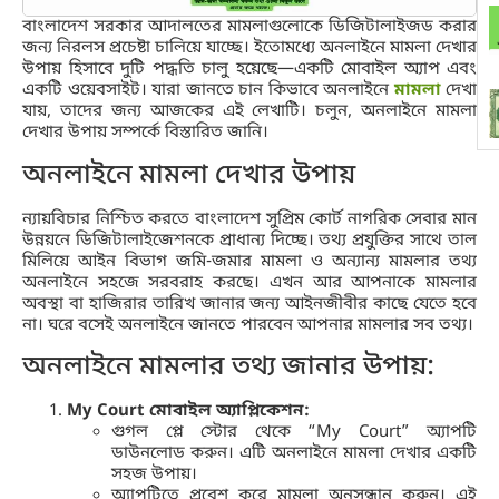
বাংলাদেশ সরকার আদালতের মামলাগুলোকে ডিজিটালাইজড করার
জন্য নিরলস প্রচেষ্টা চালিয়ে যাচ্ছে। ইতোমধ্যে অনলাইনে মামলা দেখার
উপায় হিসাবে দুটি পদ্ধতি চালু হয়েছে—একটি মোবাইল অ্যাপ এবং
একটি ওয়েবসাইট। যারা জানতে চান কিভাবে অনলাইনে
মামলা
দেখা
যায়, তাদের জন্য আজকের এই লেখাটি। চলুন, অনলাইনে মামলা
দেখার উপায় সম্পর্কে বিস্তারিত জানি।
অনলাইনে মামলা দেখার উপায়
ন্যায়বিচার নিশ্চিত করতে বাংলাদেশ সুপ্রিম কোর্ট নাগরিক সেবার মান
উন্নয়নে ডিজিটালাইজেশনকে প্রাধান্য দিচ্ছে। তথ্য প্রযুক্তির সাথে তাল
মিলিয়ে আইন বিভাগ জমি-জমার মামলা ও অন্যান্য মামলার তথ্য
অনলাইনে সহজে সরবরাহ করছে। এখন আর আপনাকে মামলার
অবস্থা বা হাজিরার তারিখ জানার জন্য আইনজীবীর কাছে যেতে হবে
না। ঘরে বসেই অনলাইনে জানতে পারবেন আপনার মামলার সব তথ্য।
অনলাইনে মামলার তথ্য জানার উপায়:
My Court মোবাইল অ্যাপ্লিকেশন:
গুগল প্লে স্টোর থেকে “My Court” অ্যাপটি
ডাউনলোড করুন। এটি অনলাইনে মামলা দেখার একটি
সহজ উপায়।
অ্যাপটিতে প্রবেশ করে মামলা অনুসন্ধান করুন। এই