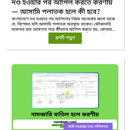
দণ্ড হওয়ার পর আপিল করতে করণীয়
— আসামি পলাতক হলে কী হবে?
বাংলাদেশে দণ্ড হওয়ার পর আপিলের নিয়ম অনেকের জানা থাকে
না, বিশেষত যদি আসামি পলাতক অবস্থায় থাকেন। ফৌজদারি
মামলার রায় ঘোষণার পরে কীভাবে আপিল করতে হয়, কোথায়
আত্মসমর্পণ করতে হয়, এবং কোন আদালতে কীভাবে জামিন বা
ব্লগটি পড়ুন
স্টে চাইতে হয়—এসব বিষয় জানা অত্যন্ত গুরুত্বপূর্ণ। এ গাইডে দণ্ড
হওয়ার পর আপিলের নিয়ম এবং পলাতক আসামির আইনগত
করণীয় ধাপে ধাপে ব্যাখ্যা করা হয়েছে।
জমি সংক্রান্ত তথ্য
,
দলিলপত্র